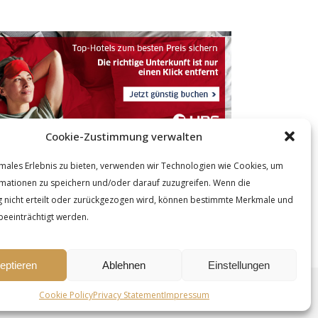
Cookie-Zustimmung verwalten
males Erlebnis zu bieten, verwenden wir Technologien wie Cookies, um
mationen zu speichern und/oder darauf zuzugreifen. Wenn die
nicht erteilt oder zurückgezogen wird, können bestimmte Merkmale und
beeinträchtigt werden.
eptieren
Ablehnen
Einstellungen
Ashe Theme by Royal-Flush - 2026 ©
Cookie Policy
Privacy Statement
Impressum