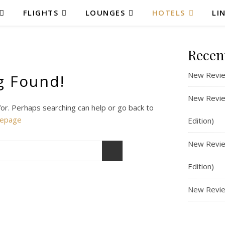
FLIGHTS
LOUNGES
HOTELS
LI
Recen
New Revie
g Found!
New Review
for. Perhaps searching can help or go back to
epage
Edition)
New Review
Edition)
New Revie